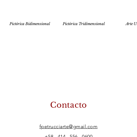
Pictórica Bidimensional
Pictórica Tridimensional
Arte Ut
Contacto
fpetrucciarte@gmail.com
+58 - 414 - 556 - 0600